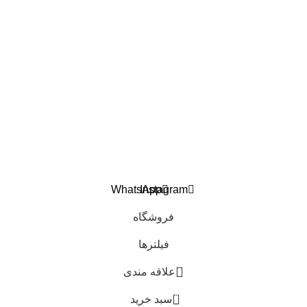
درباره ما
تماس با ما
اعتماد شما افتخار ماست
تمام حقوق برای هوندا پارت مرکزی فقیه محفوظ است.
طراحی و توسعه
کاوت
WhatsApp
Instagram
فروشگاه
فیلترها
علاقه مندی
0
سبد خرید