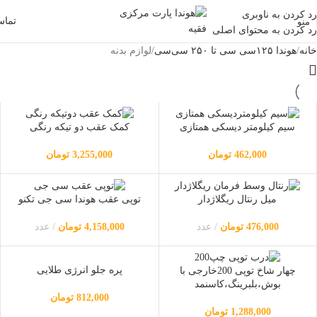
رد کردن به ناوبری
تما
منو
رد کردن به محتوای اصلی
خانه
هوندا ۱۲۵سی سی تا ۲۵۰ سی‌سی
لوازم بدنه
سیم کیلومتر دیسکی همتازی
کمک عقب دو تیکه رنگی
462,000
تومان
3,255,000
تومان
میل رنتال ریگلاژدار
توپی عقب هوندا سی جی تکنو
476,000
تومان
عدد
4,158,000
تومان
عدد
پره جلو انرژی طلایی
چهار شاخ توپی 200خارجی با
بوش،بلبرینگ،کاسنمد
812,000
تومان
1,288,000
تومان