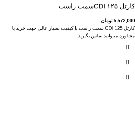
کارتل ۱۲۵ CDIسمت راست
5,572,000
تومان
کارتل 125 CDI سمت راست با کیفیت بسیار عالی جهت خرید یا
مشاوره میتوانید تماس بگیرید
آمار بازدید
بازدیدهای امروز:
252
بازدیدهای دیروز:
196
بازدیدهای این هفته:
1,160
بازدیدهای امسال:
87,889