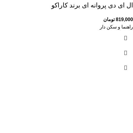
ال ای دی پروانه ای برند کاراکو
819,000
تومان
راهنما و سکن دار
آمار بازدید
بازدیدهای امروز:
15
بازدیدهای دیروز:
196
بازدیدهای این هفته:
923
بازدیدهای امسال:
87,652
کل بازدیدها:
120,474