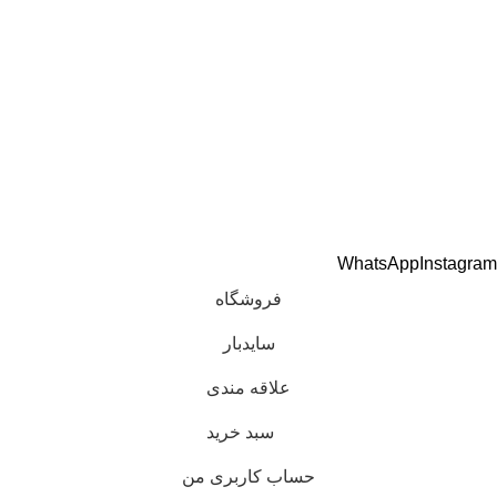
درباره ما
تماس با ما
اعتماد شما افتخار ماست
تمام حقوق برای هوندا پارت مرکزی فقیه محفوظ است.
طراحی و توسعه
کاوت
WhatsApp
Instagram
فروشگاه
سایدبار
علاقه مندی
سبد خرید
حساب کاربری من