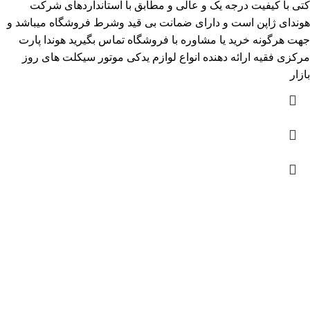
کتی با کیفیت درجه یک و عالی و مطابق با استانداردهای شرکت
هوندای ژاپن است و دارای ضمانت بی قید وشرط فروشگاه میباشد و
جهت هرگونه خرید یا مشاوره با فروشگاه تماس بگیرید هوندا پارت
مرکزی فقیه ارائه دهنده انواع لوازم یدکی موتور سیکلت های روز
بازار
آمار بازدید
بازدیدهای امروز:
212
بازدیدهای دیروز:
196
بازدیدهای این هفته:
1,120
بازدیدهای امسال:
87,849
کل بازدیدها:
120,671