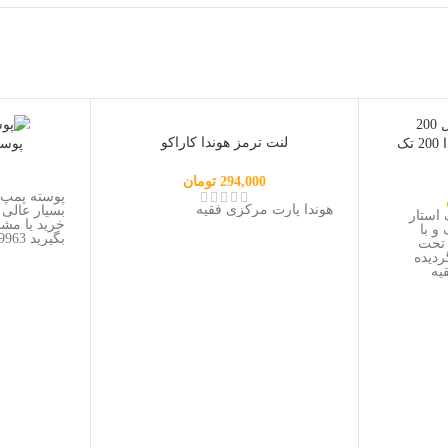
ناموجود
ناموجود
لنت ترمز هوندا کاراکو
دیسک و دنده مقابل هوندا 200 تک
پوسته
294,000
تومان
هوندا پارت مرکزی فقیه
بسیار عالی 
ده مقابل 200 تک استار
خرید یا مش
و با
بگیرید 09198709963
 تحت
ردیده
یه