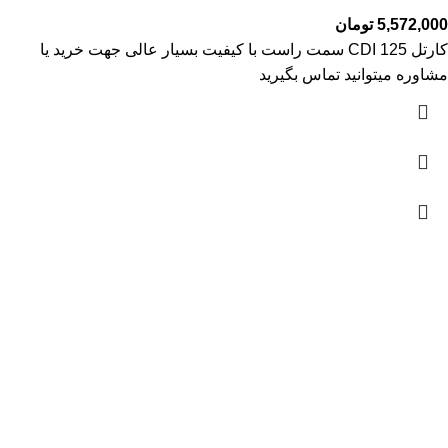
5,572,000
تومان
کارتل 125 CDI سمت راست با کیفیت بسیار عالی جهت خرید یا
مشاوره میتوانید تماس بگیرید
آمار بازدید
بازدیدهای امروز:
83
بازدیدهای دیروز:
329
بازدیدهای این هفته:
1,269
بازدیدهای امسال:
87,819
کل بازدیدها:
120,871
تاریخ به‌روزشدن سایت:
29 فروردین 1403