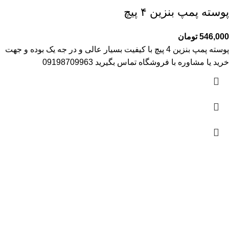
پوسته پمپ بنزین ۴ پیچ
546,000
تومان
پوسته پمپ بنزین 4 پیچ با کیفیت بسیار عالی و در جه یک بوده و جهت
خرید یا مشاوره با فروشگاه تماس بگیرید 09198709963
آمار بازدید
بازدیدهای امروز:
82
بازدیدهای دیروز:
329
بازدیدهای این هفته:
1,268
بازدیدهای امسال:
87,818