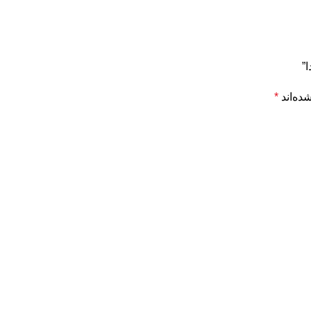
”
ده‌اند
*