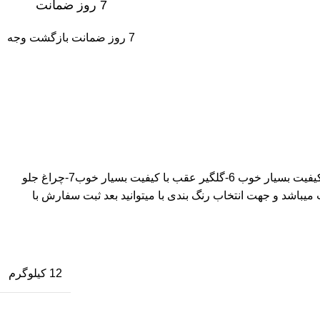
7 روز ضمانت
7 روز ضمانت بازگشت وجه
پک شامل 1-باک ورق 80 میباشد و رنگ بندی جور 2-قاب بغل ای بی اس 3-کیلومتر دکوری خارجی 4-زین هوندا ابر سرد تیزرو 5- گلگیر جلو با کیفیت بسیار خوب 6-گلگیر عقب با کیفیت بسیار خوب7-چراغ جلو
مل 9- چهار عدد راهنما درجه یک تیزرویی10- شمع ایریدیم دو پلاتین 11- لنت اعلا جلو 12-لنت اعلا عقب میباشد و جهت انتخاب رنگ بندی با میتوانید بعد ثبت سفارش با
12 کیلوگرم