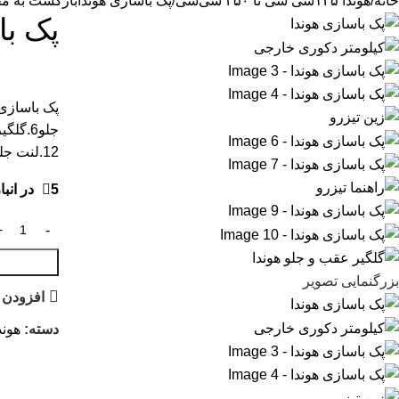
خانه
هوندا ۱۲۵سی سی تا ۲۵۰ سی‌سی
پک باسازی هوندا
بازگشت به م
پک با
12.لنت جلو میباشد
5 در انبار
بزرگنمایی تصویر
افزودن 
دسته:
هوندا ۱۲۵سی سی تا 