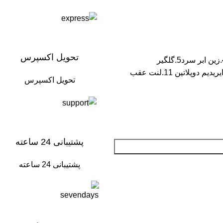
تحویل اکسپرس
پک باسازی کامل موتور سکلت شامل 1.باک 2.قاب بغل 3.کیلومتر دکور خارجی 4.زین ابر سرد5.گلگیر
جلو6.گلگیرعقب7.چراغ جلو فلزی8.چراغ خطر9.یک دست راهنما کامل 10.شمع ایریدیم دوپلاتین 11.لنت عقب
تحویل اکسپرس
پشتیبانی 24 ساعته
پشتیبانی 24 ساعته