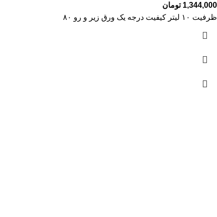
1,344,000
تومان
ظرفیت ۱۰ لیتر کیفیت درجه یک ورق زیر و رو ۸۰
آمار بازدید
بازدیدهای امروز:
58
بازدیدهای دیروز:
561
بازدیدهای این هفته:
800
بازدیدهای امسال:
87,738
کل بازدیدها:
120,321
تاریخ به‌روزشدن سایت:
29 فروردین 1403