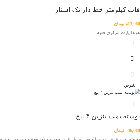
قاب کیلومتر خط دار تک استار
413,000
تومان
هوندا پارت مرکزی فقیه
ناموجود
پوسته پمپ بنزین ۴ پیچ
546,000
تومان
پوسته پمپ بنزین 4 پیچ با کیفیت بسیار عالی و در جه یک بوده و جهت خرید یا مشاوره با فروشگاه تماس بگیرید 09198709963