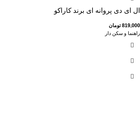
ال ای دی پروانه ای برند کاراکو
819,000
تومان
راهنما و سکن دار
آمار بازدید
بازدیدهای امروز:
107
بازدیدهای دیروز:
561
بازدیدهای این هفته:
849
بازدیدهای امسال:
87,787
کل بازدیدها:
120,370