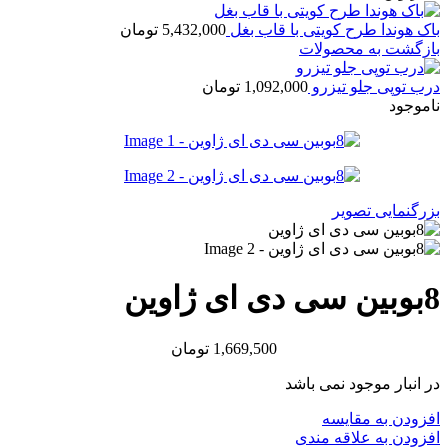
باک هوندا طرح کویتی با قاب بغل
5,432,000
تومان
بازگشت به محصولات
درب توپی جلو تیزرو
1,092,000
تومان
ناموجود
بزرگنمایی تصویر
8بوبین سی دی ای ژاوین
1,669,500
تومان
در انبار موجود نمی باشد
افزودن به مقایسه
افزودن به علاقه مندی