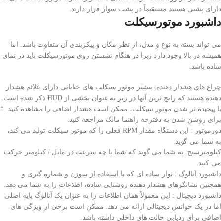
دارای پشتی هستند مستقیماً در پشت سوار قرار دارند.
داشبورد موتورسیکلت
می تواند بسته به نوع و مدل، از نظر مکان و پیکربندی آن متفاوت باشد. اما
همیشه در بالا وجود دارد زیرا در هنگام نشستن روی موتورسیکلت باید در نمای
ساده باشد.
چراغ های هشدار دهنده: بیشتر موتور سیکلت های خیابانی دارای علائم هشدار
دهنده هستند که رایج ترین آنها در زیر به عنوان بخشی از HUD ذکر شده است.
با پیچیده تر شدن موتور سیکلت، ممکن است هشدار اضافی را مشاهده کنید. *
برای روشن شدن به دفترچه راهنما مالک مراجعه کنید.
دورموتور : این دستگاه مقدار RPM فعلی را که موتور سیکلت تولید می کند،
به شما می گوید.
کیلومترسنج: به شما می گوید که شما با چه سرعت در مایل / کیلومتر حرکت
می کنید
داشبورد آنالوگ : نوار ساده ای که با استفاده از سوزن و شماره گیری و
همچنین نشانگرهای هشدار دهنده روشنایی ساده، اطلاعات را به شما می دهد.
داشبورد دیجیتال : این معمولاً همان اطلاعات را به عنوان یک آنالوگ پایه اصلی
اما در یک خوانش دیجیتالی ارائه می دهد. ممکن است برخی از ویژگی های
اضافی برای ردیابی حالت های داخلی داشته باشد.