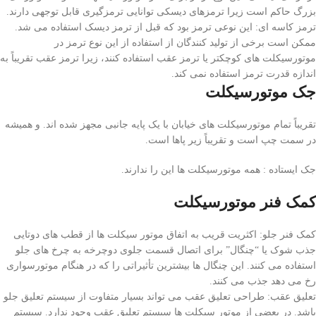
بزرگ حاکم است زیرا ترمزهای دیسکی توانایی ترمزگیری قابل توجهی دارند.
ترمز کاسه ای: این نوعی ترمز بود که قبل از ترمز دیسک استفاده می شد.
ممکن است برخی از تولید کنندگان از استفاده از این نوع ترمز در
موتورسیکلت های کوچکتر یا ترمز عقب استفاده کنند، زیرا ترمز عقب تقریباً به
اندازه قدرت ترمز استفاده نمی کند.
جک موتورسیکلت
تقریباً تمام موتورسیکلت های خیابان با یک پایه جانبی مجهز شده اند. و همیشه
در سمت چپ است و تقریباً زیر پاها است.
جک ایستاده : همه موتورسیکلت ها این را ندارند.
کمک فنر موتورسیکلت
کمک فنر جلو: اکثریت قریب به اتفاق موتور سیکلت ها از قطب های دوتایی
جذب شوک یا “چنگال” برای اتصال قسمت جلوی دوچرخه به چرخ های جلو
استفاده می کنند. این چنگال ها بیشترین تأثیراتی را که در هنگام موتورسواری
رخ می دهد جذب می کنند.
تعلیق عقب: طراحی تعلیق عقب می تواند بسیار متفاوت از سیستم تعلیق جلو
باشد. در بعضی از موتور سیکلت ها سیستم تعلیق عقب وجود ندارد. سیستم