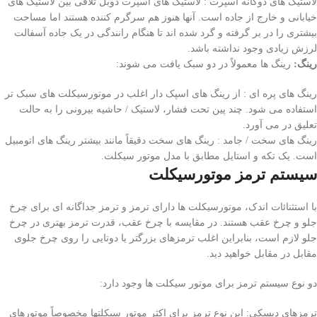
لاستیک های دوگانه اسپرت : لاستیک های اسپرت دوبل تلاقی بین لاستیک های
خیابانی و خارج از جاده است. آنها هنوز هم سرگرم کننده هستند اما مساحت
بیشتری را در بر گرفته و گرد شده اند تا هنگام رانندگی در یک جاده آسفالت
لرزش زیادی وجود نداشته باشد.
رینگ:
رینگ ها معمولاً در دو سبک یافت می شوند:
رینگ های پره ای : از رینگ های اسپک دار اغلب در موتورسیکلت های سبک تر
استفاده می شود. چند پین تحت فشار، لاستیک / حاشیه بیرونی را به حالت
تعلیق در می آورد.
رینگ های سخت / جامد : رینگ های سخت دقیقاً مانند بیشتر رینگ های اتومبیل
است. یک تکه و استایل مطابق با مدل موتور سیکلت.
سیستم ترمز موتورسیکلت
با استثنائات اندک، موتورسیکلت ها دارای ترمز و ترمز جداگانه ای برای چرخ
جلو و چرخ عقب هستند. در مقایسه با چرخ عقب، قدرت ترمز بهتری در چرخ
جلو لازم است، بنابراین اغلب ترمزهای بزرگتر یا دوتایی را روی چرخ جلوی
مقابل در مقابل خواهید دید.
دو نوع سیستم ترمز برای موتور سیکلت ها وجود دارد:
ترمزهای دیسکی: این نوع ترمز برای اکثر موتور سیکلتها مخصوصاً موتورهای